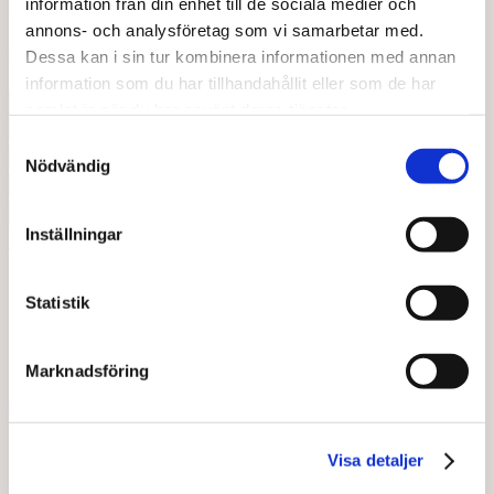
information från din enhet till de sociala medier och
annons- och analysföretag som vi samarbetar med.
Dessa kan i sin tur kombinera informationen med annan
Välj vad du vill läsa
information som du har tillhandahållit eller som de har
Alla kategorier
samlat in när du har använt deras tjänster.
Alla ämnen
Samtyckesval
Alla årtal
Nödvändig
Filter
Senaste
Inställningar
Visar 6 resultat
Statistik
Nyheter
2 juni 2026
Nu är blomveckorna igång
Marknadsföring
Läs mer
: Nu är blomveckorna igång
Visa detaljer
Nyheter
12 maj 2026