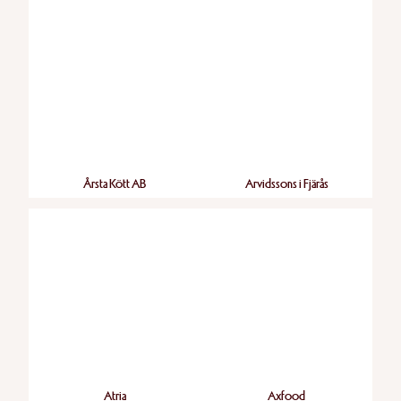
Årsta Kött AB
Arvidssons i Fjärås
Atria
Axfood