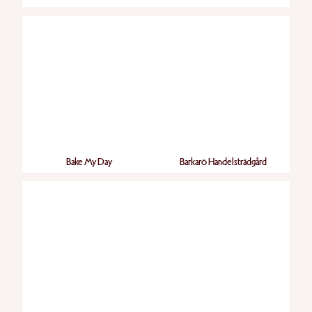
Bake My Day
Barkarö Handels­trädgård