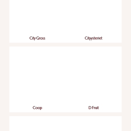
City Gross
Cityysteriet
Coop
D Fruit