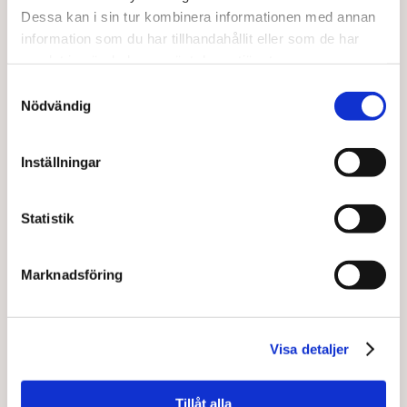
Dessa kan i sin tur kombinera informationen med annan
information som du har tillhandahållit eller som de har
Berte Qvarn
Björnekulla
samlat in när du har använt deras tjänster.
Samtyckesval
Nödvändig
Inställningar
Statistik
Blekinge Skorpan
Blomsterboda
Marknadsföring
Visa detaljer
Tillåt alla