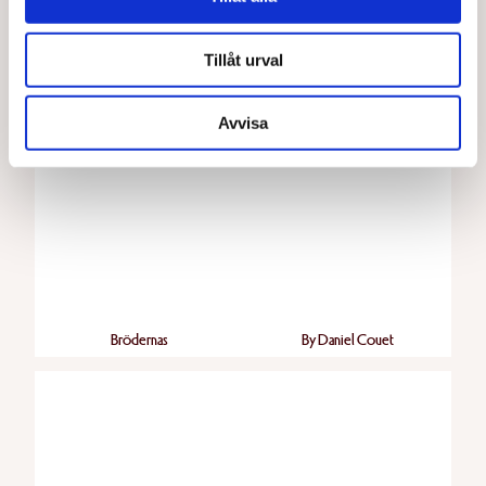
Tillåt urval
Blomsterlandet
Boalts Bröd
Avvisa
Brödernas
By Daniel Couet