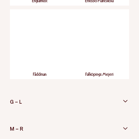
Englamust
Eriksbo Plantskola
Fåddman
Falköpings Mejeri
G – L
M – R